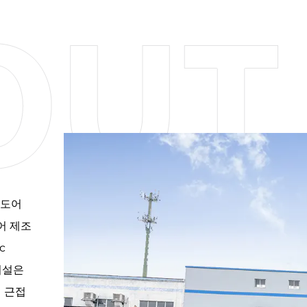
는 도어
어 제조
c
 시설은
에 근접