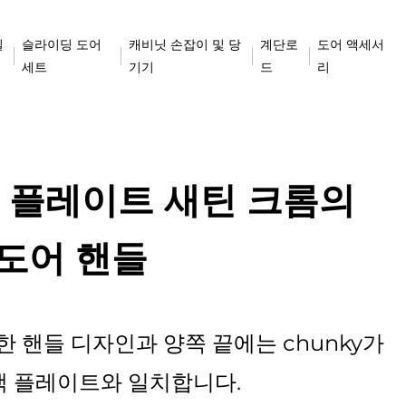
실
슬라이딩 도어
캐비닛 손잡이 및 당
계단로
도어 액세서
세트
기기
드
리
1L 플레이트 새틴 크롬의
도어 핸들
한 핸들 디자인과 양쪽 끝에는 chunky가
백 플레이트와 일치합니다.