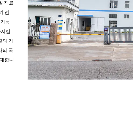
질 재료
며 전
 기능
족시킬
질의 기
사의 국
초대합니